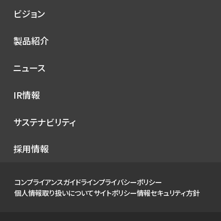
会社概要
ビジョン
シノプスの歩み
トップメッセージ
製品紹介
理念
コンセプト
ニュース
サービス
プレスリリース
IR情報
シノプスのこだわり
メディア掲載
IRニュース
サステナビリティ
イベント
経営情報
お知らせ
環境
採用情報
財務ハイライト
社会
IRカレンダー
ガバナンス
コンプライアンスガイドライン
プライバシーポリシー
IRライブラリ
個人情報取り扱いについて
サイトポリシー
情報セキュリティ方針
株式について