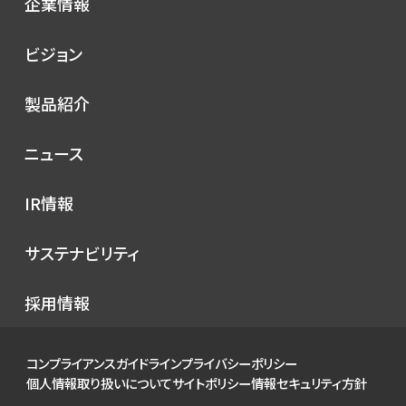
企業情報
会社概要
ビジョン
シノプスの歩み
トップメッセージ
製品紹介
理念
コンセプト
ニュース
サービス
プレスリリース
IR情報
シノプスのこだわり
メディア掲載
IRニュース
サステナビリティ
イベント
経営情報
お知らせ
環境
採用情報
財務ハイライト
社会
IRカレンダー
ガバナンス
コンプライアンスガイドライン
プライバシーポリシー
IRライブラリ
個人情報取り扱いについて
サイトポリシー
情報セキュリティ方針