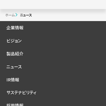
ホーム
ニュース
企業情報
会社概要
ビジョン
シノプスの歩み
トップメッセージ
製品紹介
理念
コンセプト
ニュース
サービス
プレスリリース
IR情報
シノプスのこだわり
メディア掲載
IRニュース
サステナビリティ
イベント
経営情報
お知らせ
環境
採用情報