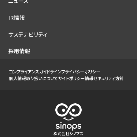
ニュース
サービス
プレスリリース
IR情報
シノプスのこだわり
メディア掲載
IRニュース
サステナビリティ
イベント
経営情報
お知らせ
環境
採用情報
財務ハイライト
社会
IRカレンダー
ガバナンス
コンプライアンスガイドライン
プライバシーポリシー
IRライブラリ
個人情報取り扱いについて
サイトポリシー
情報セキュリティ方針
株式について
個人投資家の皆様へ
よくあるご質問
電子公告
免責事項
株式会社シノプス