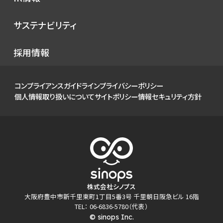
シノプスのこだわり
メディア掲載
IRニュース
サステナビリティ
イベント
経営情報
お知らせ
環境
採用情報
財務ハイライト
社会
IRカレンダー
ガバナンス
コンプライアンスガイドライン
プライバシーポリシー
IRライブラリ
個人情報取り扱いについて
サイトポリシー
情報セキュリティ方針
株式について
個人投資家の皆様へ
よくあるご質問
電子公告
免責事項
株式会社シノプス
大阪府豊中市新千里東町1丁目5番3号 千里朝日阪急ビル 16階
TEL： 06-6836-5780（代表）
© sinops Inc.