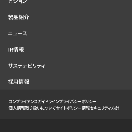
ビジョン
シノプスの歩み
トップメッセージ
製品紹介
理念
コンセプト
ニュース
サービス
プレスリリース
IR情報
シノプスのこだわり
メディア掲載
IRニュース
サステナビリティ
イベント
経営情報
お知らせ
環境
採用情報
財務ハイライト
社会
IRカレンダー
ガバナンス
コンプライアンスガイドライン
プライバシーポリシー
IRライブラリ
個人情報取り扱いについて
サイトポリシー
情報セキュリティ方針
株式について
個人投資家の皆様へ