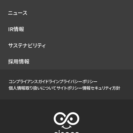
理念
コンセプト
ニュース
サービス
プレスリリース
IR情報
シノプスのこだわり
メディア掲載
IRニュース
サステナビリティ
イベント
経営情報
お知らせ
環境
採用情報
財務ハイライト
社会
IRカレンダー
ガバナンス
コンプライアンスガイドライン
プライバシーポリシー
IRライブラリ
個人情報取り扱いについて
サイトポリシー
情報セキュリティ方針
株式について
個人投資家の皆様へ
よくあるご質問
電子公告