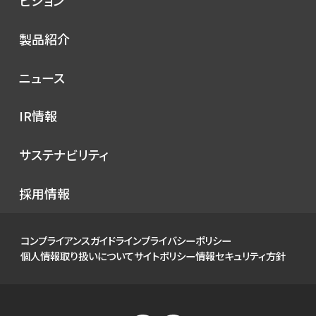
シノプスの歩み
トップメッセージ
製品紹介
理念
コンセプト
ニュース
サービス
プレスリリース
IR情報
シノプスのこだわり
メディア掲載
IRニュース
サステナビリティ
イベント
経営情報
お知らせ
環境
採用情報
財務ハイライト
社会
IRカレンダー
ガバナンス
コンプライアンスガイドライン
プライバシーポリシー
IRライブラリ
個人情報取り扱いについて
サイトポリシー
情報セキュリティ方針
株式について
個人投資家の皆様へ