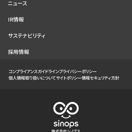
コンセプト
ニュース
サービス
プレスリリース
IR情報
シノプスのこだわり
メディア掲載
IRニュース
サステナビリティ
イベント
経営情報
お知らせ
環境
採用情報
財務ハイライト
社会
IRカレンダー
ガバナンス
コンプライアンスガイドライン
プライバシーポリシー
IRライブラリ
個人情報取り扱いについて
サイトポリシー
情報セキュリティ方針
株式について
個人投資家の皆様へ
よくあるご質問
電子公告
免責事項
株式会社シノプス