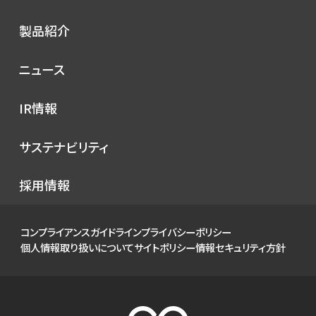
シノプスの歩み
トップメッセージ
製品紹介
理念
コンセプト
ニュース
サービス
プレスリリース
IR情報
シノプスのこだわり
メディア掲載
IRニュース
サステナビリティ
イベント
経営情報
お知らせ
環境
採用情報
財務ハイライト
社会
IRカレンダー
ガバナンス
コンプライアンスガイドライン
プライバシーポリシー
IRライブラリ
個人情報取り扱いについて
サイトポリシー
情報セキュリティ方針
株式について
個人投資家の皆様へ