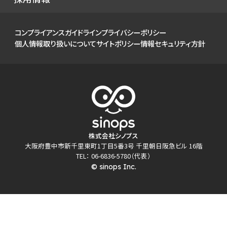
財務ハイライト
社会
IRカレンダー
ガバナンス
コンプライアンスガイドライン
プライバシーポリシー
IRライブラリ
個人情報取り扱いについて
サイトポリシー
情報セキュリティ方針
株式について
個人投資家の皆様へ
よくあるご質問
電子公告
免責事項
株式会社シノプス
大阪府豊中市新千里東町1丁目5番3号 千里朝日阪急ビル 16階
TEL： 06-6836-5780（代表）
© sinops Inc.