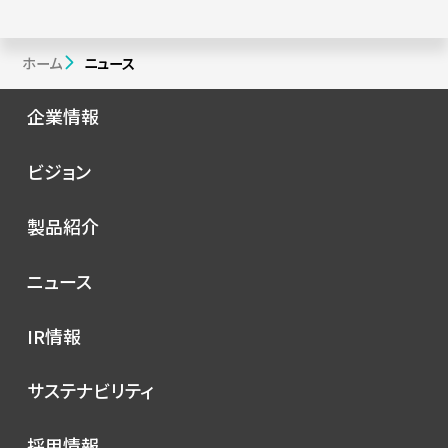
ホーム
ニュース
企業情報
会社概要
ビジョン
シノプスの歩み
トップメッセージ
製品紹介
理念
コンセプト
ニュース
サービス
プレスリリース
IR情報
シノプスのこだわり
メディア掲載
IRニュース
サステナビリティ
イベント
経営情報
お知らせ
環境
採用情報