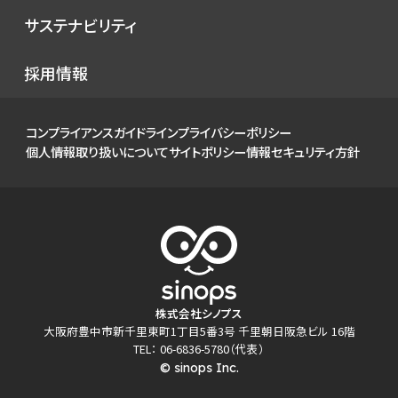
IRニュース
サステナビリティ
イベント
経営情報
お知らせ
環境
採用情報
財務ハイライト
社会
IRカレンダー
ガバナンス
コンプライアンスガイドライン
プライバシーポリシー
IRライブラリ
個人情報取り扱いについて
サイトポリシー
情報セキュリティ方針
株式について
個人投資家の皆様へ
よくあるご質問
電子公告
免責事項
株式会社シノプス
大阪府豊中市新千里東町1丁目5番3号 千里朝日阪急ビル 16階
TEL： 06-6836-5780（代表）
© sinops Inc.