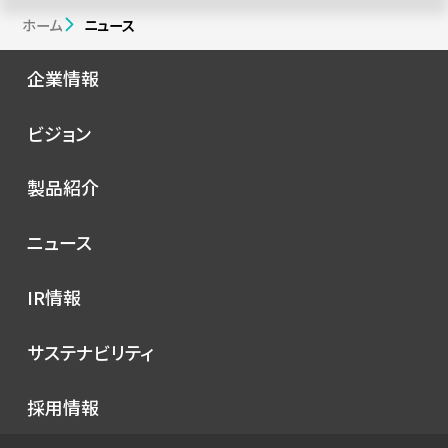
ホーム
ニュース
企業情報
会社概要
ビジョン
シノプスの歩み
トップメッセージ
製品紹介
理念
コンセプト
ニュース
サービス
プレスリリース
IR情報
シノプスのこだわり
メディア掲載
IRニュース
サステナビリティ
イベント
経営情報
お知らせ
環境
採用情報
財務ハイライト
社会