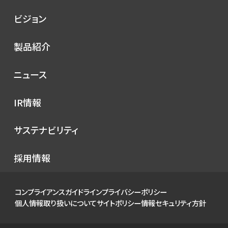
会社概要
ビジョン
シノプスの歩み
トップメッセージ
製品紹介
理念
コンセプト
ニュース
サービス
プレスリリース
IR情報
シノプスのこだわり
メディア掲載
IRニュース
サステナビリティ
イベント
経営情報
お知らせ
環境
採用情報
財務ハイライト
社会
IRカレンダー
ガバナンス
コンプライアンスガイドライン
プライバシーポリシー
IRライブラリ
個人情報取り扱いについて
サイトポリシー
情報セキュリティ方針
株式について