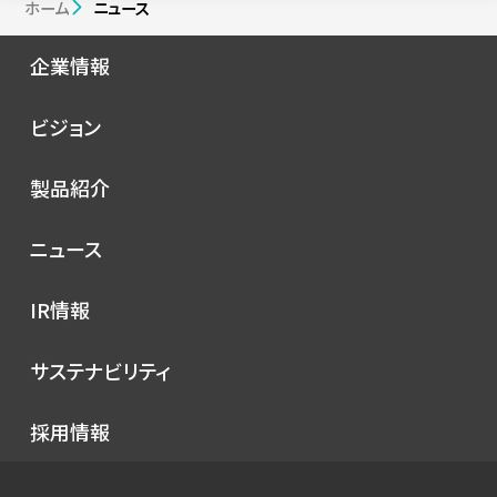
ホーム
ニュース
企業情報
会社概要
ビジョン
シノプスの歩み
トップメッセージ
製品紹介
理念
コンセプト
ニュース
サービス
プレスリリース
IR情報
シノプスのこだわり
メディア掲載
IRニュース
サステナビリティ
イベント
経営情報
お知らせ
環境
採用情報
財務ハイライト
社会
IRカレンダー