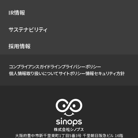
サービス
プレスリリース
IR情報
シノプスのこだわり
メディア掲載
IRニュース
サステナビリティ
イベント
経営情報
お知らせ
環境
採用情報
財務ハイライト
社会
IRカレンダー
ガバナンス
コンプライアンスガイドライン
プライバシーポリシー
IRライブラリ
個人情報取り扱いについて
サイトポリシー
情報セキュリティ方針
株式について
個人投資家の皆様へ
よくあるご質問
電子公告
免責事項
株式会社シノプス
大阪府豊中市新千里東町1丁目5番3号 千里朝日阪急ビル 16階