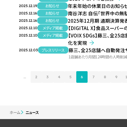
年末年始の休業日のお知ら
お知らせ
2025.12.19
南谷洋志 自伝「世界中の無
お知らせ
2025.12.16
2025年12月期 通期決算
お知らせ
2025.12.16
【DIGITAL X】食品ス
メディア掲載
2025.12.10
【VOIX SDGs】藤三、全
メディア掲載
2025.12.10
化を実現
藤三、全25店舗へ自動発注サー
プレスリリース
2025.12.03
1店舗あたり月間124時間の人時削
...
2
3
4
5
6
7
8
9
ホーム
ニュース