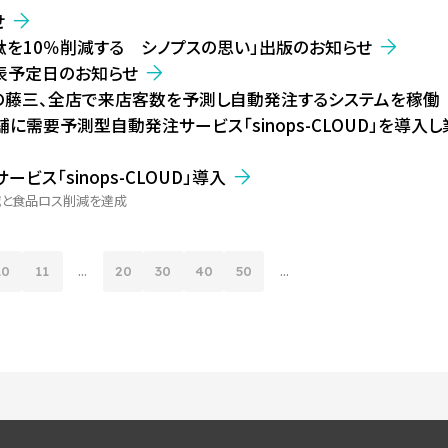
せ
駄を10％削減する シノプスの思い」出版のお知らせ
発表予定日のお知らせ
ーパーの藤三、全店で来店客数を予測し自動発注するシステムを稼働
25店舗に需要予測型自動発注サービス「sinops-CLOUD」を導入
ビス「sinops-CLOUD」導入
減と食品ロス削減を達成
10
11
...
20
30
40
50
...