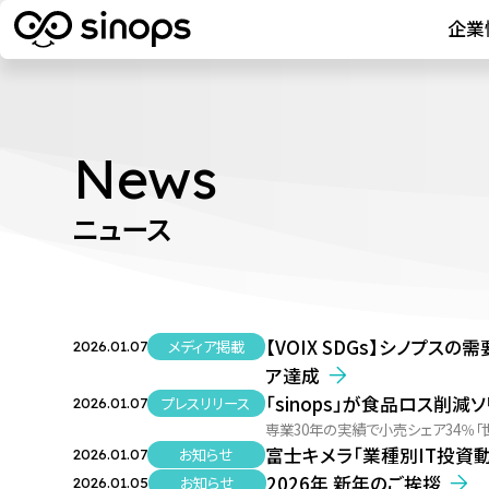
企業
News
ニュース
【VOIX SDGs】シノプ
メディア掲載
2026.01.07
ア達成
「sinops」が食品ロス削
プレスリリース
2026.01.07
専業30年の実績で小売シェア34％「
富士キメラ「業種別IT投資動
お知らせ
2026.01.07
2026年 新年のご挨拶
お知らせ
2026.01.05