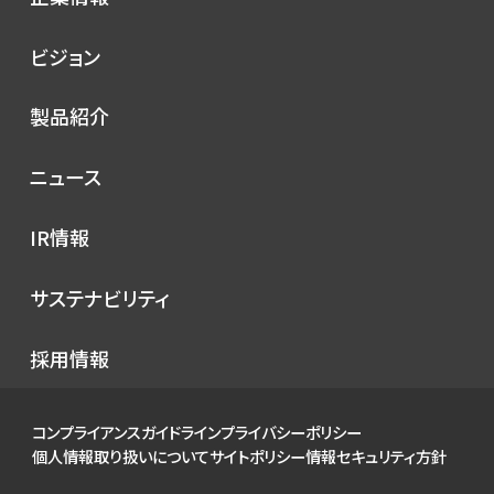
会社概要
ビジョン
シノプスの歩み
トップメッセージ
製品紹介
理念
コンセプト
ニュース
サービス
プレスリリース
IR情報
シノプスのこだわり
メディア掲載
IRニュース
サステナビリティ
イベント
経営情報
お知らせ
環境
採用情報
財務ハイライト
社会
IRカレンダー
ガバナンス
コンプライアンスガイドライン
プライバシーポリシー
IRライブラリ
個人情報取り扱いについて
サイトポリシー
情報セキュリティ方針
株式について