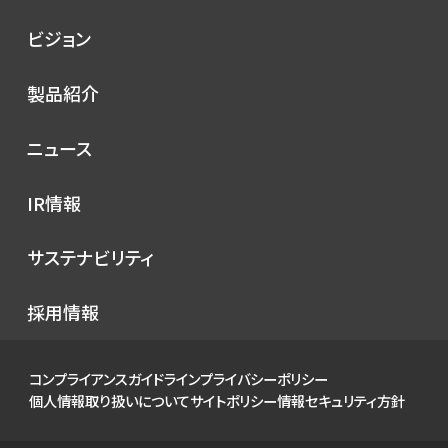
会社概要
ビジョン
シノプスの歩み
トップメッセージ
製品紹介
理念
コンセプト
ニュース
サービス
プレスリリース
IR情報
シノプスのこだわり
メディア掲載
IRニュース
サステナビリティ
イベント
経営情報
お知らせ
環境
採用情報
財務ハイライト
社会
IRカレンダー
ガバナンス
コンプライアンスガイドライン
プライバシーポリシー
IRライブラリ
個人情報取り扱いについて
サイトポリシー
情報セキュリティ方針
株式について