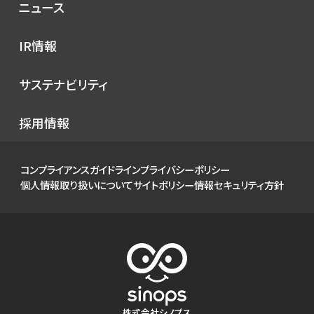
コンセプト
ニュース
サービス
プレスリリース
IR情報
シノプスのこだわり
メディア掲載
IRニュース
サステナビリティ
イベント
経営情報
お知らせ
環境
採用情報
財務ハイライト
社会
IRカレンダー
ガバナンス
コンプライアンスガイドライン
プライバシーポリシー
IRライブラリ
個人情報取り扱いについて
サイトポリシー
情報セキュリティ方針
株式について
個人投資家の皆様へ
よくあるご質問
電子公告
免責事項
株式会社シノプス