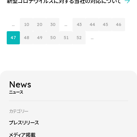
新型コロナウイルスに対する当社の対応について
...
10
20
30
...
43
44
45
46
47
48
49
50
51
52
...
News
ニュース
カテゴリー
プレスリリース
メディア掲載