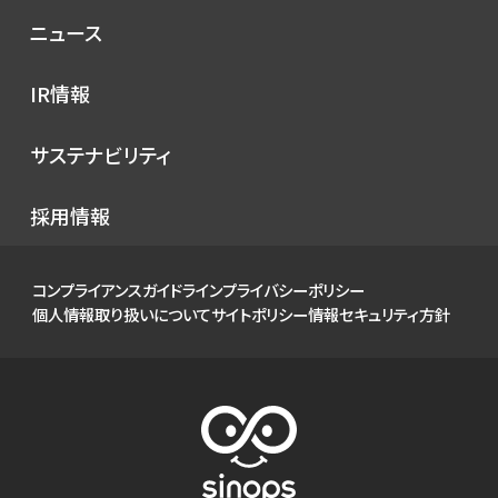
理念
コンセプト
ニュース
サービス
プレスリリース
IR情報
シノプスのこだわり
メディア掲載
IRニュース
サステナビリティ
イベント
経営情報
お知らせ
環境
採用情報
財務ハイライト
社会
IRカレンダー
ガバナンス
コンプライアンスガイドライン
プライバシーポリシー
IRライブラリ
個人情報取り扱いについて
サイトポリシー
情報セキュリティ方針
株式について
個人投資家の皆様へ
よくあるご質問
電子公告