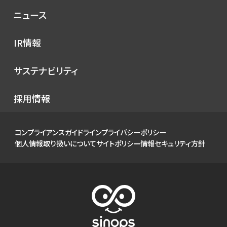
理念
コンセプト
ニュース
サービス
プレスリリース
IR情報
シノプスのこだわり
メディア掲載
IRニュース
サステナビリティ
イベント
経営情報
お知らせ
環境
採用情報
財務ハイライト
社会
IRカレンダー
ガバナンス
コンプライアンスガイドライン
プライバシーポリシー
IRライブラリ
個人情報取り扱いについて
サイトポリシー
情報セキュリティ方針
株式について
個人投資家の皆様へ
よくあるご質問
電子公告