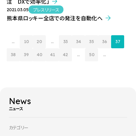
注 DXで効率化」
プレスリリース
2021.03.05
熊本県ロッキー全店での発注を自動化へ
...
10
20
...
33
34
35
36
37
38
39
40
41
42
...
50
...
News
ニュース
カテゴリー