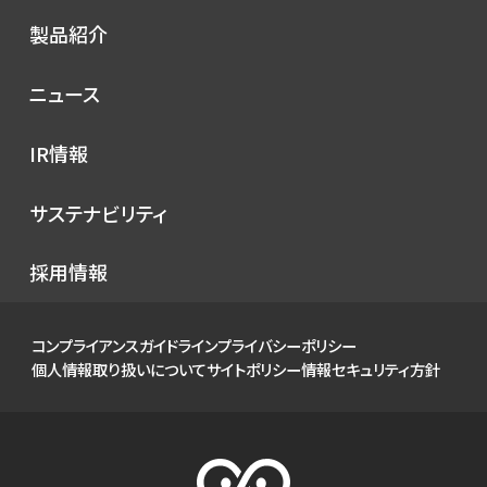
シノプスの歩み
トップメッセージ
製品紹介
理念
コンセプト
ニュース
サービス
プレスリリース
IR情報
シノプスのこだわり
メディア掲載
IRニュース
サステナビリティ
イベント
経営情報
お知らせ
環境
採用情報
財務ハイライト
社会
IRカレンダー
ガバナンス
コンプライアンスガイドライン
プライバシーポリシー
IRライブラリ
個人情報取り扱いについて
サイトポリシー
情報セキュリティ方針
株式について
個人投資家の皆様へ
よくあるご質問